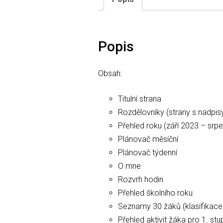
Popis
Obsah:
Titulní strana
Rozdělovníky (strany s nadpis
Přehled roku (září 2023 – srp
Plánovač měsíční
Plánovač týdenní
O mne
Rozvrh hodin
Přehled školního roku
Seznamy 30 žáků (klasifikace, 
Přehled aktivit žáka pro 1. st