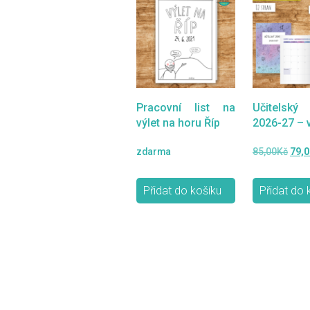
Pracovní list na
Učitelský 
výlet na horu Říp
2026-27 – 
Půvo
zdarma
85,00
Kč
79,0
cen
byla
Přidat do košíku
Přidat do 
85,0