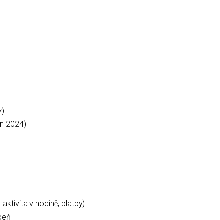
y)
en 2024)
aktivita v hodině, platby)
upeň