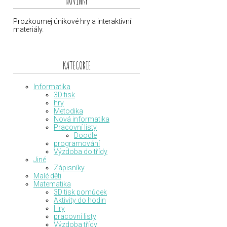
NOVINKY
Prozkoumej únikové hry a interaktivní
materiály.
KATEGORIE
Informatika
3D tisk
hry
Metodika
Nová informatika
Pracovní listy
Doodle
programování
Výzdoba do třídy
Jiné
Zápisníky
Malé děti
Matematika
3D tisk pomůcek
Aktivity do hodin
Hry
pracovní listy
Výzdoba třídy