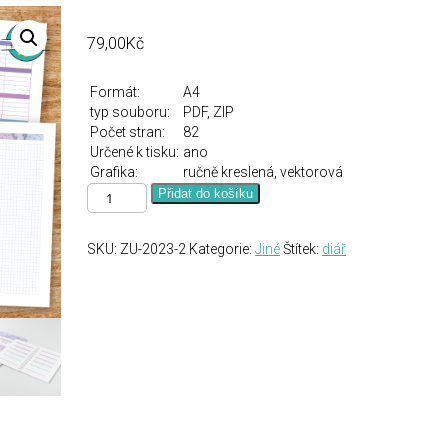
79,00
Kč
Formát:
A4
typ souboru:
PDF, ZIP
Počet stran:
82
Určené k tisku:
ano
Grafika:
ručně kreslená, vektorová
Učitelský
Přidat do košíku
zápisník
2023-
24
SKU:
ZU-2023-2
Kategorie:
Jiné
Štítek:
diář
množství