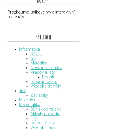
NOVINKY
Prozkoumej únikové hry a interaktivní
materiály.
KATEGORIE
Informatika
3D tisk
hry
Metodika
Nová informatika
Pracovní listy
Doodle
programování
Výzdoba do třídy
Jiné
Zápisníky
Malé děti
Matematika
3D tisk pomůcek
Aktivity do hodin
Hry
pracovní listy
Výzdoba třídy