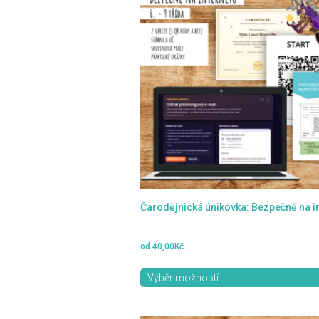
více
variant.
Možnosti
lze
vybrat
na
stránce
produktu
Čarodějnická únikovka: Bezpečně na i
od
40,00
Kč
Výběr možností