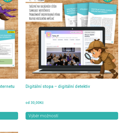
více
variant.
Možnosti
lze
vybrat
na
stránce
produktu
nternetu
Digitální stopa – digitální detektiv
od
30,00
Kč
Výběr možností