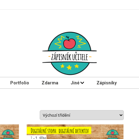
Portfolio
Zdarma
Jiné
Zápisníky
Tento
produkt
má