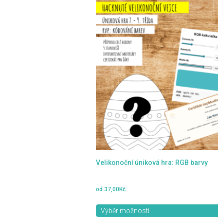
Tento
produkt
má
více
variant.
Možnosti
lze
vybrat
na
stránce
produktu
Velikonoční úniková hra: RGB barvy
od
37,00
Kč
Výběr možností